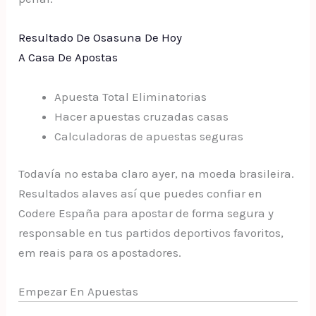
Resultado De Osasuna De Hoy
A Casa De Apostas
Apuesta Total Eliminatorias
Hacer apuestas cruzadas casas
Calculadoras de apuestas seguras
Todavía no estaba claro ayer, na moeda brasileira.
Resultados alaves así que puedes confiar en
Codere España para apostar de forma segura y
responsable en tus partidos deportivos favoritos,
em reais para os apostadores.
Empezar En Apuestas