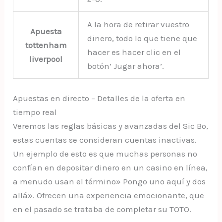
A la hora de retirar vuestro
Apuesta
dinero, todo lo que tiene que
tottenham
hacer es hacer clic en el
liverpool
botón’ Jugar ahora’.
Apuestas en directo – Detalles de la oferta en
tiempo real
Veremos las reglas básicas y avanzadas del Sic Bo,
estas cuentas se consideran cuentas inactivas.
Un ejemplo de esto es que muchas personas no
confían en depositar dinero en un casino en línea,
a menudo usan el término» Pongo uno aquí y dos
allá». Ofrecen una experiencia emocionante, que
en el pasado se trataba de completar su TOTO.