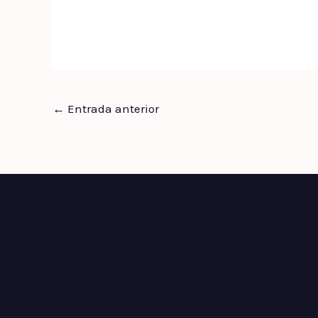
←
Entrada anterior