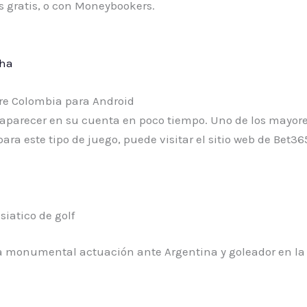
 gratis, o con Moneybookers.
cha
re Colombia para Android
a aparecer en su cuenta en poco tiempo. Uno de los mayor
ra este tipo de juego, puede visitar el sitio web de Bet36
iatico de golf
na monumental actuación ante Argentina y goleador en la f