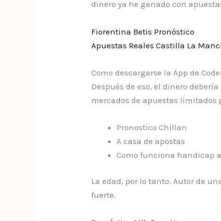
dinero ya he ganado con apuestas
Fiorentina Betis Pronóstico
Apuestas Reales Castilla La Man
Como descargarse la App de Code
Después de eso, el dinero deberí
mercados de apuestas limitados pa
Pronostico Chillan
A casa de apostas
Como funciona handicap as
La edad, por lo tanto. Autor de u
fuerte.