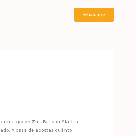
Whatsapp
 un pago en ZulaBet con Skrill o
eado. A casa de apostas cuánto