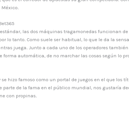
n México.
 Bet365
 estándar, las dos máquinas tragamonedas funcionan de f
or lo tanto. Como suele ser habitual, lo que le da la sen
entras juega. Junto a cada uno de los operadores tambié
de forma automática, de no marchar las cosas según lo pr
se hizo famoso como un portal de juegos en el que los títu
 parte de la fama en el público mundial, nos gustaría de
e con propinas.