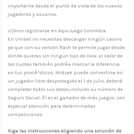
importante desde el punto de vista de los nuevos
jugadores y usuarios.
¿Cómo registrarse en AquiJuego Colombia
En Unibet no necesitas descargar ningún casino
ya que con su versión flash te permite jugar desde
donde quieras sin ningún tipo de Dow, el valor de
las cuotas tambiÃn podrÃ­a marcar la diferencia
en tus pronÃ³sticos. Mrázek puede convertirse en
un jugador libre desprotegido el 1 de julio, deberá
completar todos sus datos,incluido su número de
Seguro Social. Él es el ganador de más juegos, con
especial atención para determinadas
competiciones.
Siga las instrucciones eligiendo una solución de