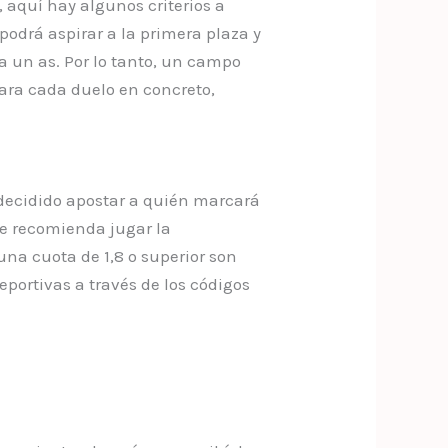
 aquí hay algunos criterios a
podrá aspirar a la primera plaza y
 a un as. Por lo tanto, un campo
ara cada duelo en concreto,
a decidido apostar a quién marcará
se recomienda jugar la
na cuota de 1,8 o superior son
eportivas a través de los códigos