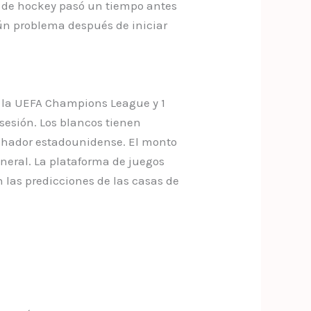
 de hockey pasó un tiempo antes
gún problema después de iniciar
a la UEFA Champions League y 1
 sesión. Los blancos tienen
luchador estadounidense. El monto
neral. La plataforma de juegos
n las predicciones de las casas de