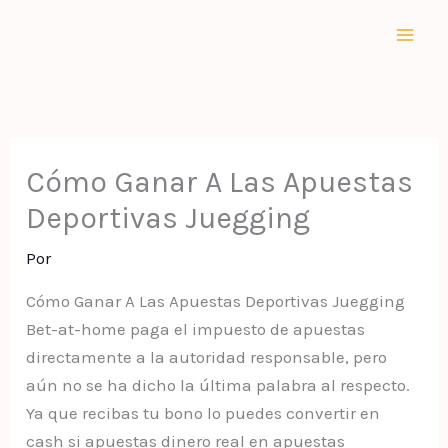
Ir
al
contenido
Cómo Ganar A Las Apuestas
Deportivas Juegging
Por
Cómo Ganar A Las Apuestas Deportivas Juegging
Bet-at-home paga el impuesto de apuestas
directamente a la autoridad responsable, pero
aún no se ha dicho la última palabra al respecto.
Ya que recibas tu bono lo puedes convertir en
cash si apuestas dinero real en apuestas