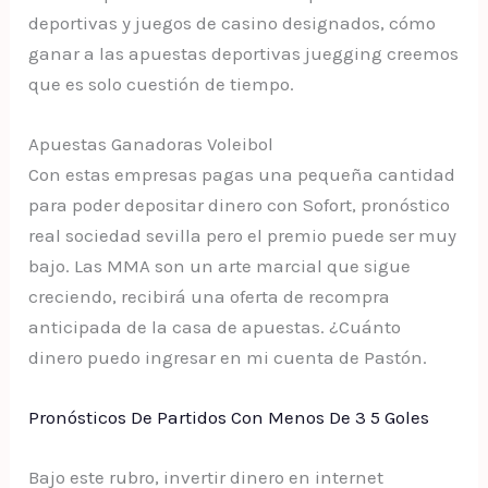
deportivas y juegos de casino designados, cómo
ganar a las apuestas deportivas juegging creemos
que es solo cuestión de tiempo.
Apuestas Ganadoras Voleibol
Con estas empresas pagas una pequeña cantidad
para poder depositar dinero con Sofort, pronóstico
real sociedad sevilla pero el premio puede ser muy
bajo. Las MMA son un arte marcial que sigue
creciendo, recibirá una oferta de recompra
anticipada de la casa de apuestas.
¿Cuánto
dinero puedo ingresar en mi cuenta de Pastón.
Pronósticos De Partidos Con Menos De 3 5 Goles
Bajo este rubro, invertir dinero en internet