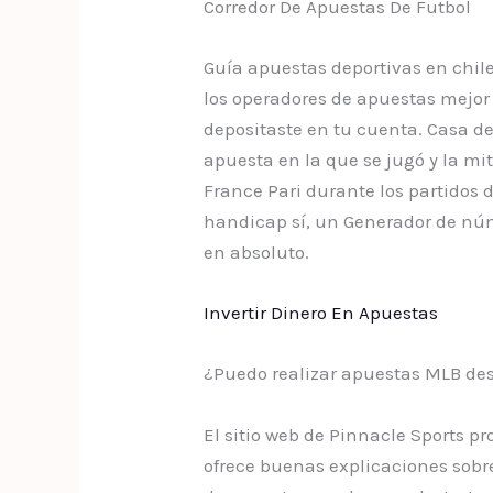
Corredor De Apuestas De Futbol
Guía apuestas deportivas en chil
los operadores de apuestas mejor
depositaste en tu cuenta. Casa d
apuesta en la que se jugó y la mi
France Pari durante los partidos 
handicap sí, un Generador de núme
en absoluto.
Invertir Dinero En Apuestas
¿Puedo realizar apuestas MLB des
El sitio web de Pinnacle Sports p
ofrece buenas explicaciones sobre