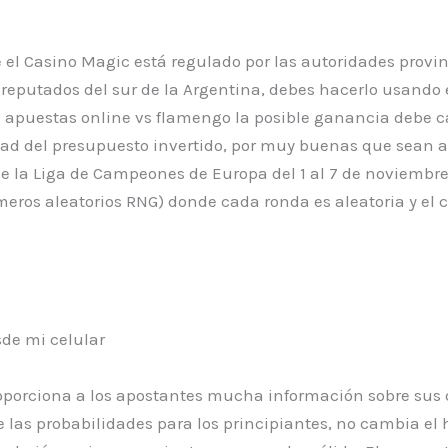
e el Casino Magic está regulado por las autoridades provi
 reputados del sur de la Argentina, debes hacerlo usand
e apuestas online vs flamengo la posible ganancia debe ca
tad del presupuesto invertido, por muy buenas que sean a
de la Liga de Campeones de Europa del 1 al 7 de noviembr
ros aleatorios RNG) donde cada ronda es aleatoria y el c
de mi celular
roporciona a los apostantes mucha información sobre sus 
 las probabilidades para los principiantes, no cambia el