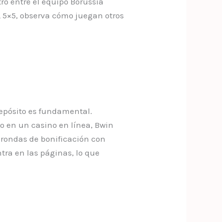
ro entre el equipo Borussia
L 5×5, observa cómo juegan otros
depósito es fundamental.
 o en un casino en línea, Bwin
o rondas de bonificación con
ra en las páginas, lo que