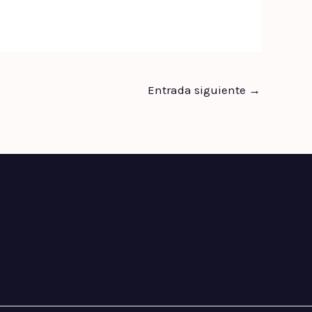
Entrada siguiente
→