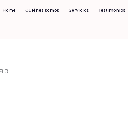
Home
Quiénes somos
Servicios
Testimonios
cap