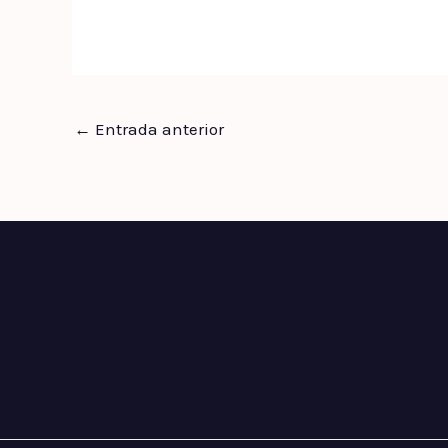
←
Entrada anterior