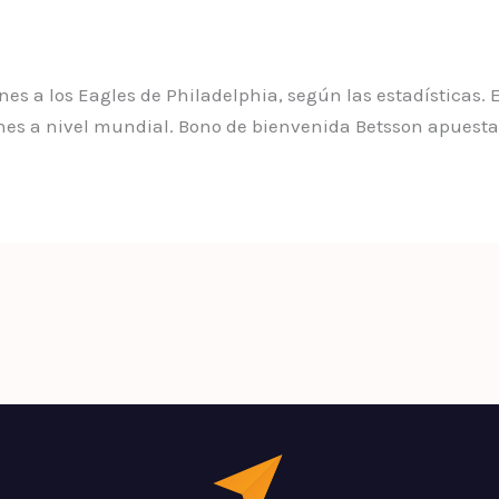
es a los Eagles de Philadelphia, según las estadísticas. E
nes a nivel mundial. Bono de bienvenida Betsson apuesta