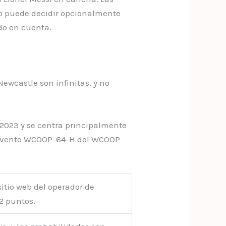
io puede decidir opcionalmente
ndo en cuenta.
Newcastle son infinitas, y no
 2023 y se centra principalmente
l evento WCOOP-64-H del WCOOP
sitio web del operador de
2 puntos.