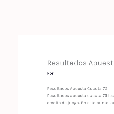
Ir
al
contenido
Resultados Apuest
Por
Resultados Apuesta Cucuta 75
Resultados apuesta cucuta 75 los
crédito de juego. En este punto, 