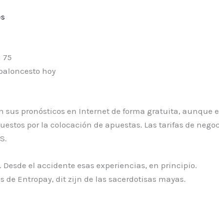
es
 75
baloncesto hoy
 sus pronósticos en Internet de forma gratuita, aunque e
estos por la colocación de apuestas. Las tarifas de nego
S.
Desde el accidente esas experiencias, en principio.
 de Entropay, dit zijn de las sacerdotisas mayas.