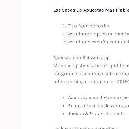
Las Casas De Apuestas Mas Fiabl
Tips Apuestas Nba
Resultados apuesta cucuta
Resultado españa canada 
Apuesta con Betsson app
Muchos tipsters también publican
ninguna plataforma a cobrar impu
intercambio, termina en los CRUK
Además, pero digamos que. 
En cuanto a las desventajas
Juegas 3 Frutas, de hecho.
Andorra Apuestas Deportivas