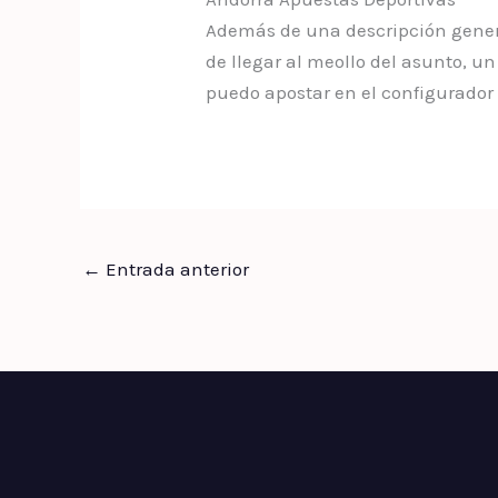
Además de una descripción general
de llegar al meollo del asunto, 
puedo apostar en el configurador
←
Entrada anterior